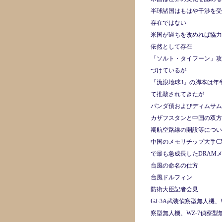
半球諸国はもはや干渉を受
存在ではない
米国が過ちを改めれば協力
依然として存在
「ソルト・タイフーン」攻
づけているが
『流浪地球3』の脚本は年
て推敲されてきたが
パンダ債およびディムサム
カザフスタンと中国の双方
期航空路線の開設等につい
中国のメモリチップ大手CX
で最も急成長したDRAM
台風の命名の仕方
台風ドルフィン
防衛大臣記者会見
GJ-3A武装偵察型無人機、W
察型無人機、WZ-7偵察型