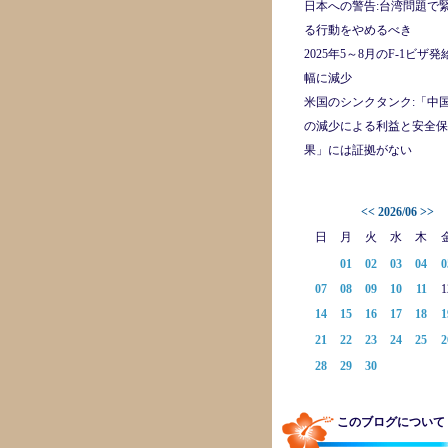
日本への警告:台湾問題で
る行動をやめるべき
2025年5～8月のF-1ビザ
幅に減少
米国のシンクタンク:「中
の減少による利益と安全保
果」には証拠がない
<<
2026/06
>>
日
月
火
水
木
01
02
03
04
0
07
08
09
10
11
1
14
15
16
17
18
1
21
22
23
24
25
2
28
29
30
このブログについて