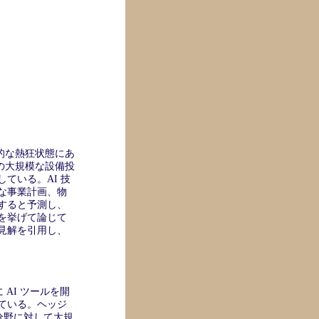
投機的な熱狂状態にあ
ーの大規模な設備投
ている。AI 技
な事業計画、物
すると予測し、
を挙げて論じて
見解を引用し、
AI ツールを開
ている。ヘッジ
分野に対して大規