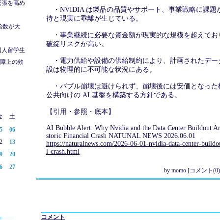
緊張を高め
・NVIDIA は製品の品質やサポート、事業戦略に課
待と現実に乖離が生じている。
発給数が大
・事業継続に必要な資金額が現実的な規模を超えてお
破綻リスクが高い。
国人留学生
・電力供給や設備の供給制約により、計画されたデー
障上の効
設は物理的に不可能な状況にある。
・バブル崩壊は避けられず、崩壊後には安価となった
公共向けの AI 基盤を構築する方針である。
【引用・参照・底本】
金
土
AI Bubble Alert: Why Nvidia and the Data Center Buildout Ar
5
06
storic Financial Crash NATUNAL NEWS 2026.06.01
2
13
https://naturalnews.com/2026-06-01-nvidia-data-center-buildou
l-crash.html
9
20
6
27
by
momo
[
コメント(0)
コメント