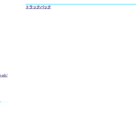
トラックバック
i-adc/