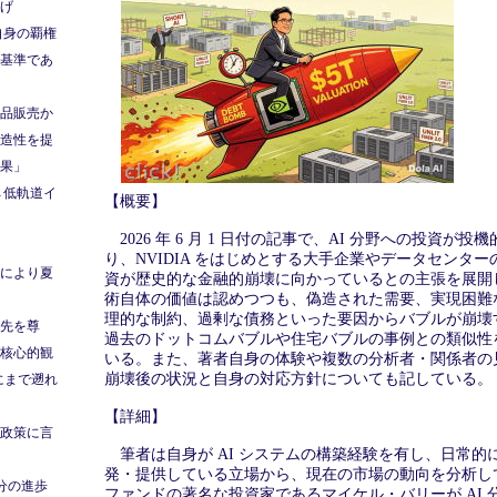
げ
自身の覇権
基準であ
品販売か
造性を提
果」
→低軌道イ
【概要】
2026 年 6 月 1 日付の記事で、AI 分野への投資が
り、NVIDIA をはじめとする大手企業やデータセンタ
により夏
資が歴史的な金融的崩壊に向かっているとの主張を展開し
術自体の価値は認めつつも、偽造された需要、実現困難
理的な制約、過剰な債務といった要因からバブルが崩壊
先を尊
過去のドットコムバブルや住宅バブルの事例との類似性
核心的観
いる。また、著者自身の体験や複数の分析者・関係者の
崩壊後の状況と自身の対応方針についても記している。
跡にまで遡れ
【詳細】
政策に言
筆者は自身が AI システムの構築経験を有し、日常的に 
発・提供している立場から、現在の市場の動向を分析し
年分の進歩
ファンドの著名な投資家であるマイケル・バリーが AI 