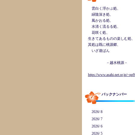
雲白く浮かぶ処、
緑陰深き処、
風かおる処、
水清く流るる処、
花咲く処、
生きてあるものの楽しむ処、
其処は既に桃源郷、
いざ遊ばん
－越水桃源－
https://www.asahi-net.or.jp/~np9
バックナンバー
2026/ 8
2026/ 7
2026/ 6
2026/ 5