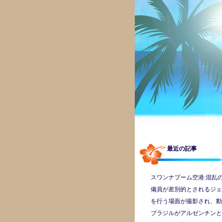
最近の記事
スワンナプーム空港:混乱
備員が差別的とされるジェ
を行う場面が撮影され、動
ブラジルがアルゼンチンと