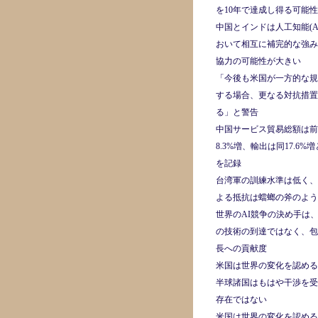
を10年で達成し得る可能
中国とインドは人工知能(A
おいて相互に補完的な強み
協力の可能性が大きい
「今後も米国が一方的な規
する場合、更なる対抗措置
る」と警告
中国サービス貿易総額は前
8.3%増、輸出は同17.6%
を記録
台湾軍の訓練水準は低く、
よる抵抗は蟷螂の斧のよう
世界のAI競争の決め手は
の技術の到達ではなく、包
長への貢献度
米国は世界の変化を認める
半球諸国はもはや干渉を受
存在ではない
米国は世界の変化を認める