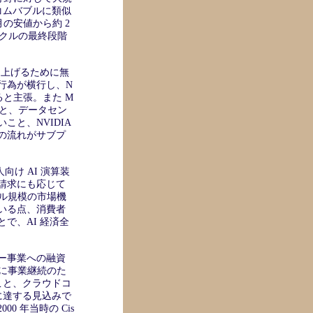
トコムバブルに類似
月の安値から約 2
イクルの最終段階
を上げるために無
行為が横行し、N
ると主張。また M
たこと、データセン
と、NVIDIA
の流れがサブプ
向け AI 演算装
請求にも応じて
ドル規模の市場機
いる点、消費者
で、AI 経済全
ー事業への融資
までに事業継続のた
ること、クラウドコ
ルに達する見込みで
 年当時の Cis