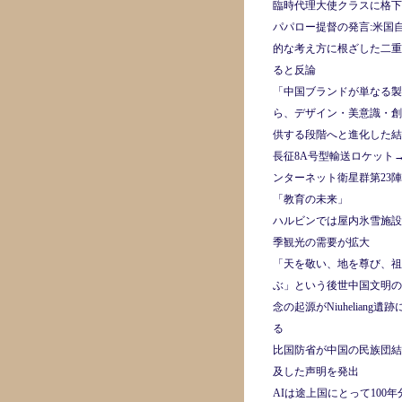
臨時代理大使クラスに格下
パパロー提督の発言:米国
的な考え方に根ざした二重
ると反論
「中国ブランドが単なる製
ら、デザイン・美意識・創
供する段階へと進化した結
長征8A号型輸送ロケット
ンターネット衛星群第23陣
「教育の未来」
ハルビンでは屋内氷雪施設
季観光の需要が拡大
「天を敬い、地を尊び、祖
ぶ」という後世中国文明の
念の起源がNiuheliang遺
る
比国防省が中国の民族団結
及した声明を発出
AIは途上国にとって100