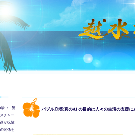
の最中、警
バブル崩壊:真のAI の目的は人々の生活の支援に
スチャー
画が拡散
の関係を