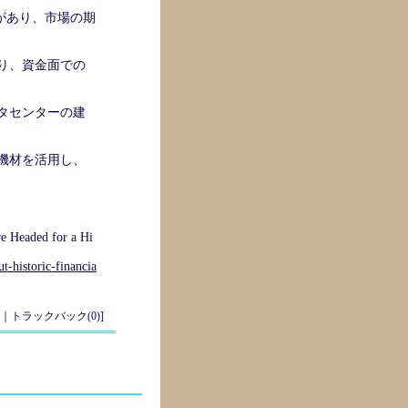
題があり、市場の期
り、資金面での
タセンターの建
機材を活用し、
e Headed for a Hi
t-historic-financia
｜
トラックバック(0)
]