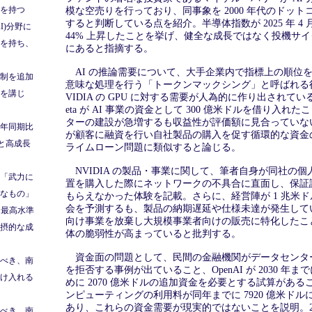
性を持つ
模な空売りを行っており、同事象を 2000 年代のドッ
すると判断している点を紹介。半導体指数が 2025 年 4 
I)分野に
44% 上昇したことを挙げ、健全な成長ではなく投機サ
を持ち、
にあると指摘する。
AI の推論需要について、大手企業内で指標上の順位
制を追加
意味な処理を行う「トークンマックシング」と呼ばれる
を講じ
VIDIA の GPU に対する需要が人為的に作り出されてい
eta が AI 事業の資金として 300 億米ドルを借り入れ
ターの建設が急増するも収益性が評価額に見合っていないこ
年同期比
が顧客に融資を行い自社製品の購入を促す循環的な資金
増と高成長
ライムローン問題に類似すると論じる。
NVIDIA の製品・事業に関して、筆者自身が同社の個人
「武力に
置を購入した際にネットワークの不具合に直面し、保証
なもの」
もらえなかった体験を記載。さらに、経営陣が 1 兆米
会を予測するも、製品の納期遅延や仕様未達が発生して
、最高水準
向け事業を放棄し大規模事業者向けの販売に特化したこと
摂的な成
体の脆弱性が高まっていると批判する。
資金面の問題として、民間の金融機関がデータセンタ
べき、南
を拒否する事例が出ていること、OpenAI が 2030 年
け入れる
めに 2070 億米ドルの追加資金を必要とする試算があ
ンピューティングの利用料が同年までに 7920 億米ド
あり、これらの資金需要が現実的ではないことを説明。2000
べき、南