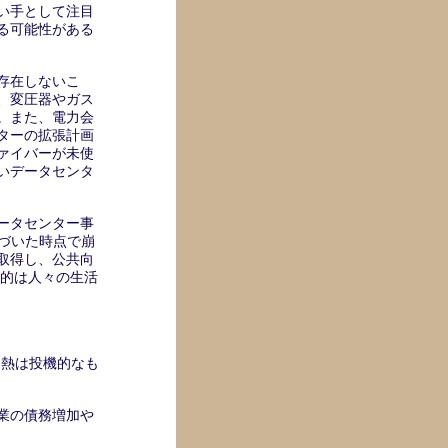
担い手として注目
る可能性がある
存在しないこ
、変圧器やガス
。また、電力会
ターの拡張計画
ァイバーが未使
いデータセンタ
ータセンター事
気づいた時点で崩
取得し、公共向
の目的は人々の生活
資熱は投機的なも
業の債務増加や