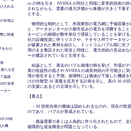
co の例を引き、NVIDIA が同社と同様に変革的技術の
け入れる
されながらも、需要の過大評価から株価が大きく下落す
とする。
の余地は
物理的な制約として、米国東部の電力網に予備容量が
と、データセンターが小都市並みの電力を消費すること
タービンの納期が数年単位で遅延していることを挙げる
撃に関連
社の設備投資に伴うリスクや、テキサス州でデータセン
が破棄された事例を紹介し、ドットコムバブル期に光フ
半をかけ
用のまま敷設された状況と同様に、電力供給の見込めな
ーが建設されていると主張する。
債
結論として、過去のバブル崩壊の例を挙げ、市場がデ
:新たな定
業の収益性の低さや NVIDIA の成長持続の不可能さに
壊が発生すると予測。崩壊時には価値が下落した機器を
て協議
けの分散型 AI 基盤を拡充する計画を示し、真の AI 
MT:世界
の支援にあるとの立場を示している。
メーカー
【要点】
・AI 技術自体の価値は認められるものの、現在の投
のであり、バブルが形成されている。
Z-10偵
・推論需要の多くは人為的に作り出されたもので、企
無人機
循環的な資金構造が問題となっている。