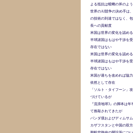
よる抵抗は蟷螂の斧のよう
世界のAI競争の決め手は
の技術の到達ではなく、包
長への貢献度
米国は世界の変化を認める
半球諸国はもはや干渉を受
存在ではない
米国は世界の変化を認める
半球諸国はもはや干渉を受
存在ではない
米国が過ちを改めれば協力
依然として存在
「ソルト・タイフーン」攻
づけているが
『流浪地球3』の脚本は年
て推敲されてきたが
パンダ債およびディムサム
カザフスタンと中国の双方
期航空路線の開設等につい