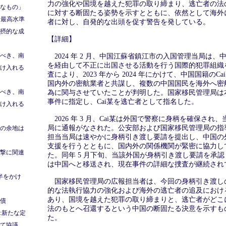
力の強化や国境を越えた犯罪の取り締まり、逃亡者の法
なもの」
に対する断固たる姿勢を示すとともに、依然として海外
、最高水準
者に対し、自発的な出頭を促す警告を発している。
摂的な成
【詳細】
べき、南
2024 年 2 月、中国江蘇省鎮江市の入国管理当局は、
を経由して不正に出国させる活動を行う国際的犯罪組織
け入れる
査により、2023 年から 2024 年にかけて、中国国籍のC
国内外の密航業者と共謀し、複数の中国国民を海外へ密
べき、南
為に関与させていたことが判明した。国家移民管理局は
事件に指定し、Cai某を逃亡者として指名した。
け入れる
2026 年 3 月、Cai某は外国で警察に身柄を確保され
局に通報がなされた。公安部および国家移民管理局の指
の余地は
担当当局は速やかに身柄引き渡し要請を提出し、中国の
支援を行うとともに、国内外の関係機関が緊密に協力し
撃に関連
た。同年 5 月下旬、当該外国が身柄引き渡し要請を承認し
は中国へと移送され、現在事件の詳細な捜査が継続され
半をかけ
国家移民管理局の広報担当者は、今回の身柄引き渡し
的な法執行協力の強化および海外の逃亡者の追及におけ
あり、国境を越えた犯罪の取り締まりと、逃亡者がどこ
債
法のもとへ召還するという中国の断固たる決意を示すも
:新たな定
た。
て協議