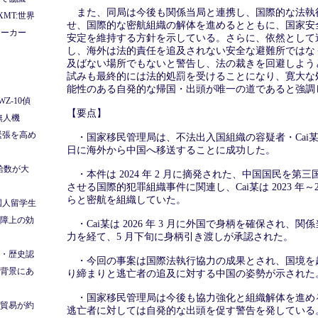
また、同局は今後も関係当局と連携し、国際的な法執
MT:世界
せ、国際的な密航組織の解体を進めるとともに、国家安
メーカー
安定を維持する方針を示している。さらに、依然として
し、海外は法的責任を追及されない安全な避難所ではな
及ばない場所でもないと警告し、法の裁きを回避しよう
試みも最終的には法的処罰を受けることになり、寛大な
能性のある自発的な帰国・出頭が唯一の道であると強調
Z-10偵
【要点】
無人機
緊張を高め
・国家移民管理局は、不法出入国組織の容疑者・Cai某を 20
日に海外から中国へ移送することに成功した。
発給数が大
・本件は 2024 年 2 月に摘発された、中国国民を第
させる国際的犯罪組織事件に関連し、Cai某は 2023 年～2
らと密航を組織していた。
国人留学生
障上の効
・Cai某は 2026 年 3 月に外国で身柄を確保され、関
力を経て、5 月下旬に身柄引き渡しが承認された。
・歴史認
・今回の事案は国際法執行協力の成果とされ、国境を
背景にあ
り締まりと逃亡者の追及に対する中国の姿勢が示された
・国家移民管理局は今後も協力強化と組織解体を進め
貿易が約
逃亡者に対しては自発的な出頭を促す警告を発している