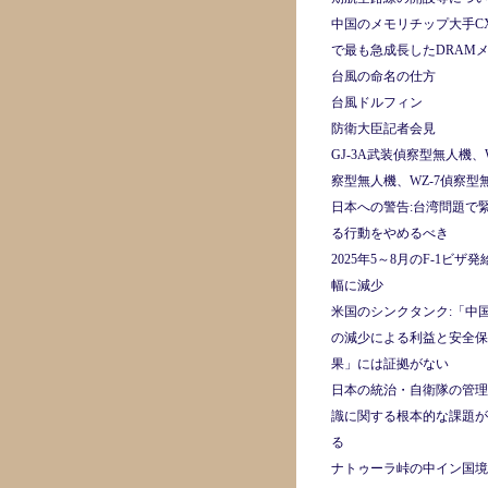
中国のメモリチップ大手CX
で最も急成長したDRAM
台風の命名の仕方
台風ドルフィン
防衛大臣記者会見
GJ-3A武装偵察型無人機、W
察型無人機、WZ-7偵察型
日本への警告:台湾問題で
る行動をやめるべき
2025年5～8月のF-1ビザ
幅に減少
米国のシンクタンク:「中
の減少による利益と安全保
果」には証拠がない
日本の統治・自衛隊の管理
識に関する根本的な課題が
る
ナトゥーラ峠の中イン国境