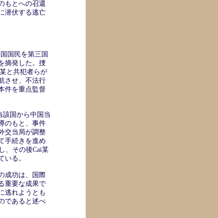
のもとへの召還
に潜伏する逃亡
中国国民を第三国
を摘発した。捜
ai某と共犯者らが
航させ、不法行
本件を重点監督
、当該国から中国当
導のもと、事件
外交当局が調整
て手続きを進め
、その後Cai某
ている。
の成功は、国際
る重要な成果で
に逃れようとも
のであると述べ