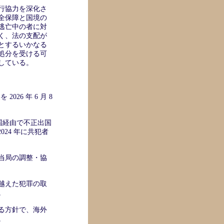
行協力を深化さ
全保障と国境の
逃亡中の者に対
く、法の支配が
とするいかなる
処分を受ける可
している。
26 年 6 月 8
三国経由で不正出国
024 年に共犯者
係当局の調整・協
越えた犯罪の取
。
る方針で、海外
。