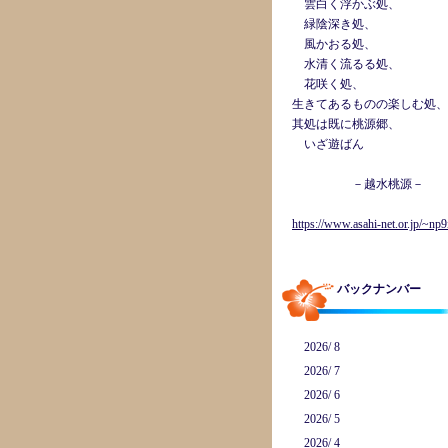
雲白く浮かぶ処、
緑陰深き処、
風かおる処、
水清く流るる処、
花咲く処、
生きてあるものの楽しむ処、
其処は既に桃源郷、
いざ遊ばん
－越水桃源－
https://www.asahi-net.or.jp/~np9
バックナンバー
2026/ 8
2026/ 7
2026/ 6
2026/ 5
2026/ 4