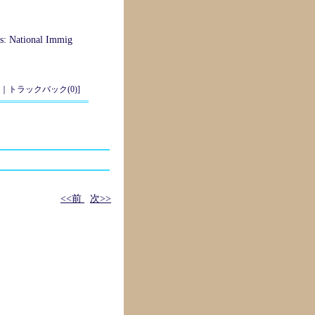
ngs: National Immig
｜
トラックバック(0)
]
<<前
次>>