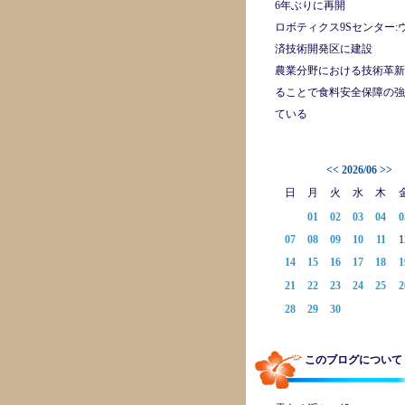
6年ぶりに再開
ロボティクス9Sセンター:
済技術開発区に建設
農業分野における技術革新
ることで食料安全保障の強
ている
<<
2026/06
>>
日
月
火
水
木
01
02
03
04
0
07
08
09
10
11
1
14
15
16
17
18
1
21
22
23
24
25
2
28
29
30
このブログについて