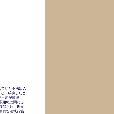
伏していた不法出入
ることに成功したと
管理当局が摘発し
罪組織に関わる
確保され、現在
際的な法執行協