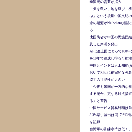
季観光の需要が拡大
「天を敬い、地を尊び、祖
ぶ」という後世中国文明の
念の起源がNiuheliang遺
る
比国防省が中国の民族団結
及した声明を発出
AIは途上国にとって100
を10年で達成し得る可能
中国とインドは人工知能(A
おいて相互に補完的な強み
協力の可能性が大きい
「今後も米国が一方的な規
する場合、更なる対抗措置
る」と警告
中国サービス貿易総額は前
8.3%増、輸出は同17.6%
を記録
台湾軍の訓練水準は低く、