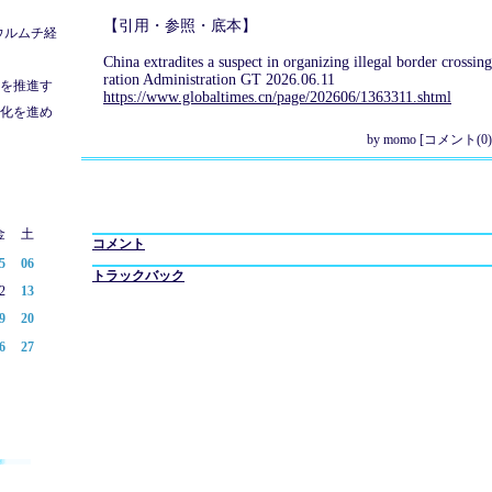
【引用・参照・底本】
ウルムチ経
China extradites a suspect in organizing illegal border crossi
ration Administration GT 2026.06.11
を推進す
https://www.globaltimes.cn/page/202606/1363311.shtml
化を進め
by
momo
[
コメント(0)
金
土
コメント
5
06
トラックバック
2
13
9
20
6
27