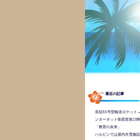
最近の記事
長征8A号型輸送ロケット
ンターネット衛星群第23陣
「教育の未来」
ハルビンでは屋内氷雪施設