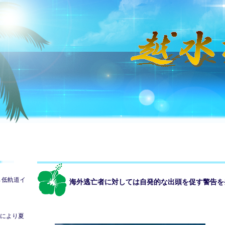
→低軌道イ
海外逃亡者に対しては自発的な出頭を促す警告を
により夏