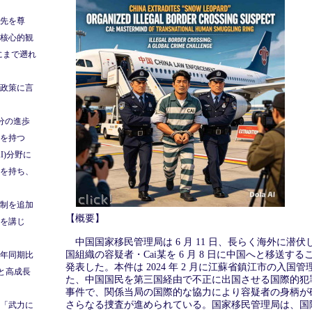
先を尊
核心的観
跡にまで遡れ
政策に言
年分の進歩
性を持つ
I)分野に
を持ち、
制を追加
【概要】
を講じ
中国国家移民管理局は 6 月 11 日、長らく海外に潜
国組織の容疑者・Cai某を 6 月 8 日に中国へと移送す
年同期比
発表した。本件は 2024 年 2 月に江蘇省鎮江市の入国
増と高成長
た、中国国民を第三国経由で不正に出国させる国際的犯
事件で、関係当局の国際的な協力により容疑者の身柄が
さらなる捜査が進められている。国家移民管理局は、国
「武力に