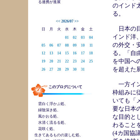
る連携が進展
のインド
る。
<<
2026/07
>>
日本の目
日
月
火
水
木
金
土
インド洋
01
02
03
04
の外交・
05
06
07
08
09
10
11
る。「自
12
13
14
15
16
17
18
を中国へ
19
20
21
22
23
24
25
を超えた
26
27
28
29
30
31
一方イン
このブログについて
枠組みに
いても「
雲白く浮かぶ処、
要な日本
緑陰深き処、
な目的と
風かおる処、
水清く流るる処、
わること
花咲く処、
(4カ国
生きてあるものの楽しむ処、