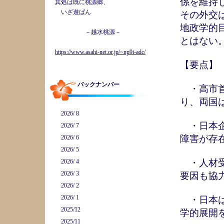
係を維持
其処は既に桃源郷、
いざ遊ばん
その外交
地政学的
－越水桃源－
とはない
https://www.asahi-net.or.jp/~np9i-adc/
【要点】
バックナンバー
・高市首
り、両国
2026/ 8
・日本企
2026/ 7
障害が存
2026/ 6
2026/ 5
・人材受
2026/ 4
2026/ 3
要因も協
2026/ 2
2026/ 1
・日本は
2025/12
学的展開
2025/11