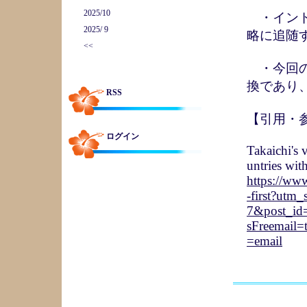
2025/10
・インド
2025/ 9
略に追随
<<
・今回の
換であり
RSS
【引用・
ログイン
Takaichi's 
untries wit
https://www
-first?utm
7&post_id
sFreemail
=email