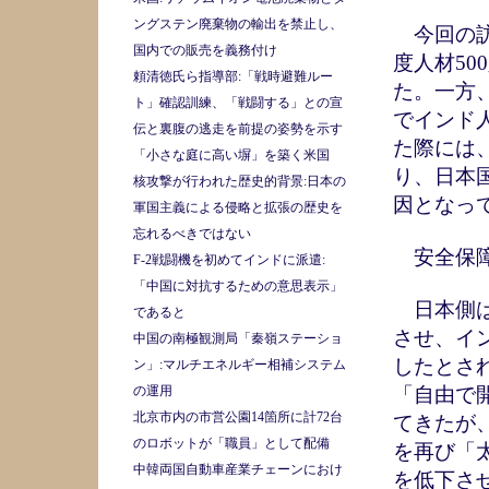
ングステン廃棄物の輸出を禁止し、
今回の訪
国内での販売を義務付け
度人材5
頼清徳氏ら指導部:「戦時避難ルー
た。一方
ト」確認訓練、「戦闘する」との宣
でインド
伝と裏腹の逃走を前提の姿勢を示す
た際には
「小さな庭に高い塀」を築く米国
り、日本
核攻撃が行われた歴史的背景:日本の
因となっ
軍国主義による侵略と拡張の歴史を
忘れるべきではない
安全保障
F-2戦闘機を初めてインドに派遣:
「中国に対抗するための意思表示」
日本側は
であると
させ、イ
中国の南極観測局「秦嶺ステーショ
したとさ
ン」:マルチエネルギー相補システム
の運用
「自由で
北京市内の市営公園14箇所に計72台
てきたが
のロボットが「職員」として配備
を再び「
中韓両国自動車産業チェーンにおけ
を低下さ