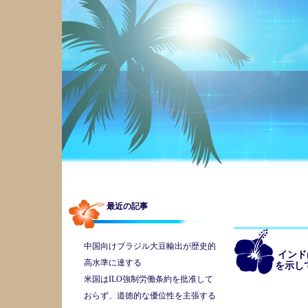
最近の記事
中国向けブラジル大豆輸出が歴史的
インド
高水準に達する
を示し
米国はILO強制労働条約を批准して
おらず、道徳的な優位性を主張する