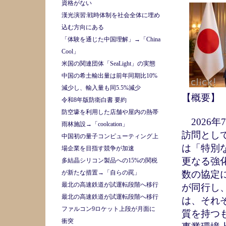
資格がない
漢光演習:戦時体制を社会全体に埋め
込む方向にある
「体験を通じた中国理解」→「China
Cool」
米国の関連団体「SeaLight」の実態
中国の希土輸出量は前年同期比10%
減少し、輸入量も同5.5%減少
【概要】
令和8年版防衛白書 要約
防空壕を利用した店舗や屋内の熱帯
2026
雨林施設→「coolcation」
訪問とし
中国初の量子コンピューティング上
は「特別
場企業を目指す競争が加速
更なる強
多結晶シリコン製品への15%の関税
が新たな措置→「自らの罠」
数の協定
最北の高速鉄道が試運転段階へ移行
が同行し
最北の高速鉄道が試運転段階へ移行
は、それ
ファルコン9ロケット上段が月面に
質を持つ
衝突